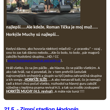
najlepší.....Ale kdeže, Roman Tíčka je moj muž.....
Horkýže Muchy sú najlepší...
Kedysi dávno, ako hovoria niektorý mlaďoši – „v praveku“ – ozaj ,
ono to zas tak dávno nebolo….Ale čo bolo, to bolo , pár magorů
založilo hudobnú skupinu….HD / CC
(
www.hotdogandcoolcat.estranky.cz
).
Hráli všetko, čo sa jim páčilo , ale hlavne, čo se páčilo všetkým. A
ako tak hráli, raz si povedali, že v tem prehršli častušek
najroznejších orchestrů a skupín sa týči jedna zahraničná skupina
a ich songy…
HORKÝŽE SLÍŽE
…..A aby nenasrali ludí, čo je nemajú
radi a ktorí chcú počuť všetko, rozhodol sa hlavný guru založiť
súbežne s teplýma psama revival H.S. a tak sa zrodilo zoskupení
HORKÝŽE MUCHY (H.S. revival)
..A máte nás tuná !!!!
21.5. - Zimní stadion Hodonín