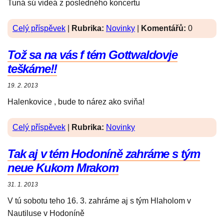
Tuná sú videá z posledného koncertu
Celý příspěvek
|
Rubrika:
Novinky
|
Komentářů:
0
Tož sa na vás f tém Gottwaldovje
teškáme!!
19. 2. 2013
Halenkovice , bude to nárez ako sviňa!
Celý příspěvek
|
Rubrika:
Novinky
Tak aj v tém Hodoníně zahráme s tým
neue Kukom Mrakom
31. 1. 2013
V tú sobotu teho 16. 3. zahráme aj s tým Hlaholom v
Nautiluse v Hodoníně