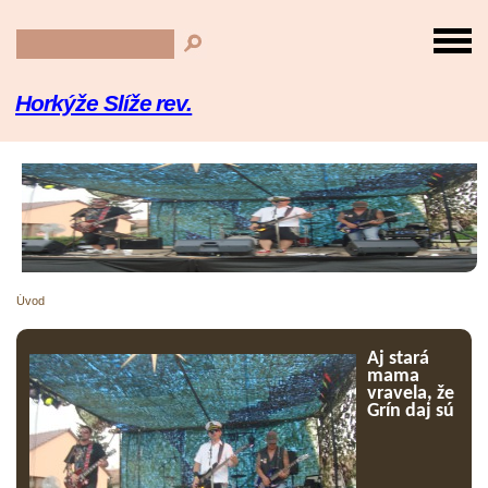
Horkýže Slíže rev.
Úvod
Aj stará
mama
vravela, že
Grín daj sú