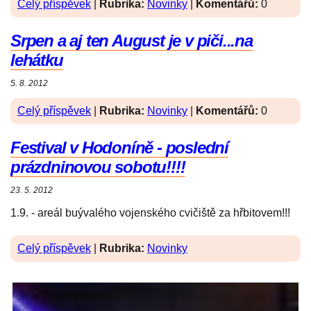
Celý příspěvek
|
Rubrika:
Novinky
|
Komentářů:
0
Srpen a aj ten August je v piči...na
lehátku
5. 8. 2012
Celý příspěvek
|
Rubrika:
Novinky
|
Komentářů:
0
Festival v Hodoníně - poslední
prázdninovou sobotu!!!!
23. 5. 2012
1.9. - areál buývalého vojenského cvičiště za hřbitovem!!!
Celý příspěvek
|
Rubrika:
Novinky