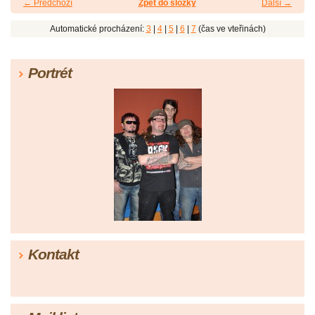
← Předchozí
Zpět do složky
Další →
Automatické procházení:
3
|
4
|
5
|
6
|
7
(čas ve vteřinách)
Portrét
Kontakt