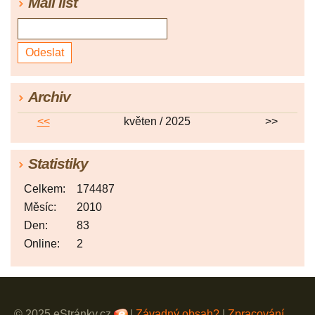
Mail list
Archiv
<<
květen / 2025
>>
Statistiky
Celkem:
174487
Měsíc:
2010
Den:
83
Online:
2
© 2025 eStránky.cz
|
Závadný obsah?
|
Zpracování