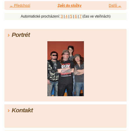
← Předchozí
Zpět do složky
Další →
Automatické procházení:
3
|
4
|
5
|
6
|
7
(čas ve vteřinách)
Portrét
Kontakt