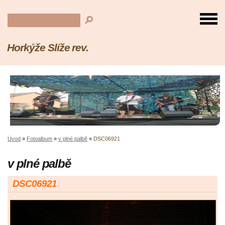
Horkýže Slíže rev.
Úvod
»
Fotoalbum
»
v plné palbě
»
DSC06921
v plné palbě
DSC06921